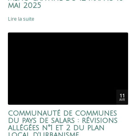
mai 2025
Lire la suite
11
AVR
communauté de communes
du pays de salars : révisions
allégées n°1 et 2 du plan
local d'urbanisme