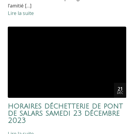
l’amitié […]
Lire la suite
21
DÉC
horaires déchetterie de pont
de salars samedi 23 décembre
2023
Lire la suite