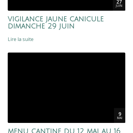
27
JUIN
vigilance jaune canicule
dimanche 29 juin
Lire la suite
9
MAI
menu cantine du 12 mai au 16