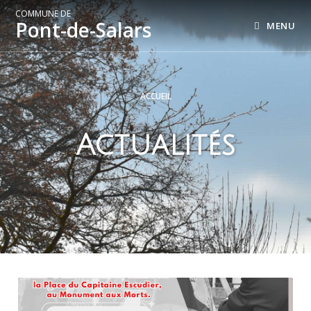
COMMUNE DE
Pont-de-Salars
MENU
ACCUEIL
Actualités