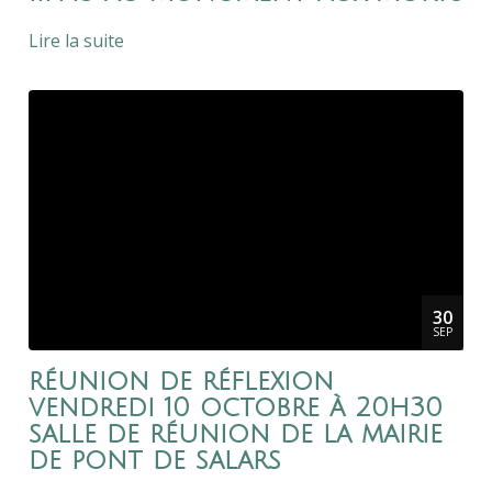
Lire la suite
30
SEP
réunion de réflexion
vendredi 10 octobre à 20h30
salle de réunion de la mairie
de pont de salars