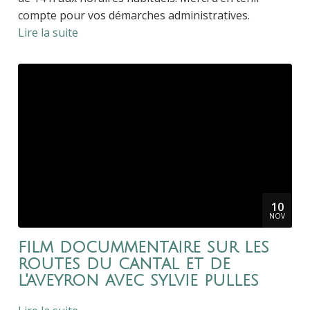
compte pour vos démarches administratives.
Lire la suite
10
NOV
film docummentaire sur les
routes du cantal et de
l'aveyron avec sylvie pulles