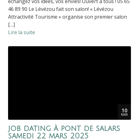
échangez vos idées, vos envies! Ouvert à tous ! 05 65
46 89 90 Le Lévézou fait son salon! « Lévézou
Attractivité Tourisme » organise son premier salon
[…]
Lire la suite
10
MAR
job dating à pont de salars
samedi 22 mars 2025