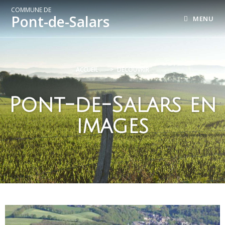
COMMUNE DE
Pont-de-Salars
MENU
ACCUEIL
>
DÉCOUVRIR
Pont-de-Salars en
images