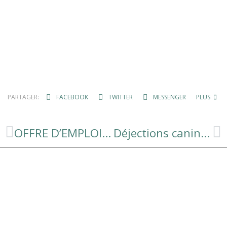
PARTAGER:
FACEBOOK
TWITTER
MESSENGER
PLUS
OFFRE D’EMPLOI EMPLOYÉ TECHNIQUE TERRITORIAL
Déjections canines : la lutte continue