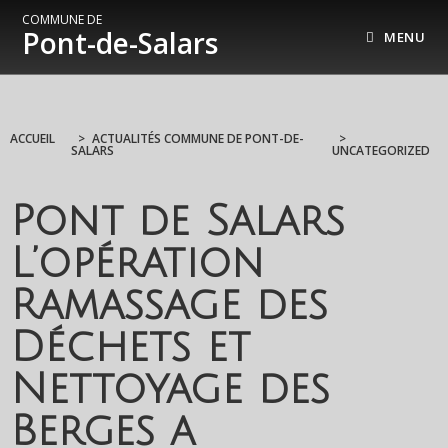
COMMUNE DE
Pont-de-Salars
MENU
ACCUEIL
>
ACTUALITÉS COMMUNE DE PONT-DE-
>
SALARS
UNCATEGORIZED
Pont de Salars
L’opération
Ramassage des
Déchets et
Nettoyage des
Berges a