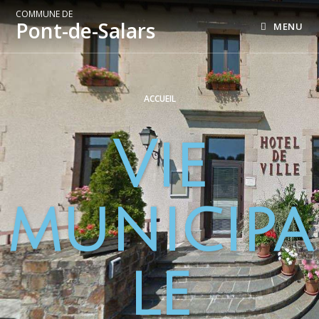
COMMUNE DE
Pont-de-Salars
MENU
ACCUEIL
Vie
municipa
le