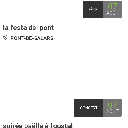
07
FÊTE
AOÛT
la festa del pont
PONT-DE-SALARS
07
CONCERT
AOÛT
soirée paëlla à l'oustal