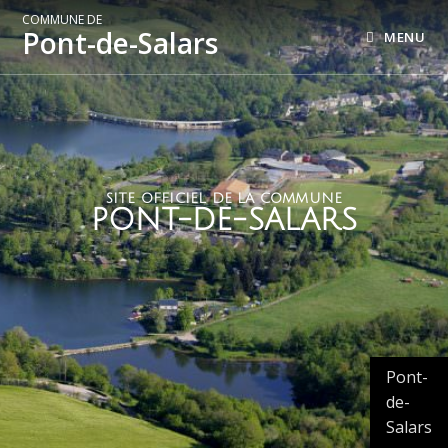
COMMUNE DE
Pont-de-Salars
MENU
SITE OFFICIEL DE LA COMMUNE
PONT-DE-SALARS
Pont-
de-
Salars