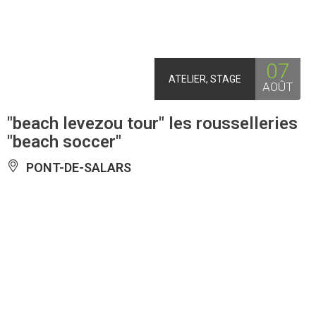
07
ATELIER, STAGE
AOÛT
"beach levezou tour" les rousselleries
"beach soccer"
PONT-DE-SALARS