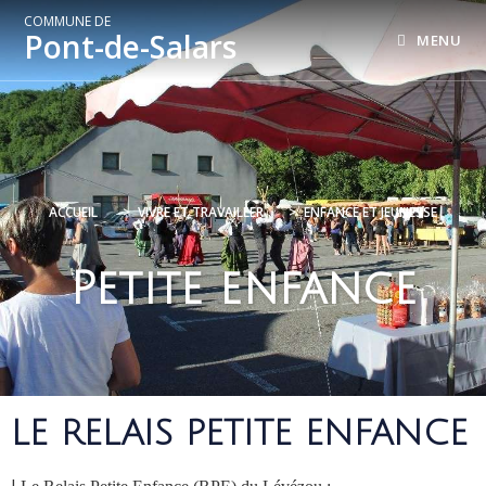
COMMUNE DE
Pont-de-Salars
MENU
ACCUEIL
>
VIVRE ET TRAVAILLER
>
ENFANCE ET JEUNESSE
Petite enfance
LE RELAIS PETITE ENFANCE
L