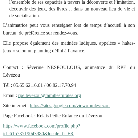
l’ensemble de ses capacités à travers la découverte et l’imitation,
découvrir des jeux, des livres… dans un nouveau lieu de vie et
de socialisation.
L’animatrice peut vous renseigner lors de temps d’accueil à son
bureau, de préférence sur rendez-vous.
Elle propose également des matinées ludiques, appelées « haltes-
jeux » selon un planning défini à l’avance.
Contact : Séverine NESPOULOUS, animatrice du RPE du
Lévézou
Tél : 05.65.62.16.61 / 06.82.17.70.94
Email :
rpe.levezou@famillesrurales.org
Site internet :
https://sites.google.com/view/ramlevezou
Page Facebook : Relais Petite Enfance du Lévézou
https://www.facebook.com/profile.php?
id=61573519043980&locale=fr_FR