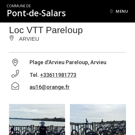
COMMUNE DE
Pont-de-Salars
MENU
Loc VTT Pareloup
ARVIEU
Plage d’Arvieu Pareloup, Arvieu
Tel.
+33611981773
au16@orange.fr